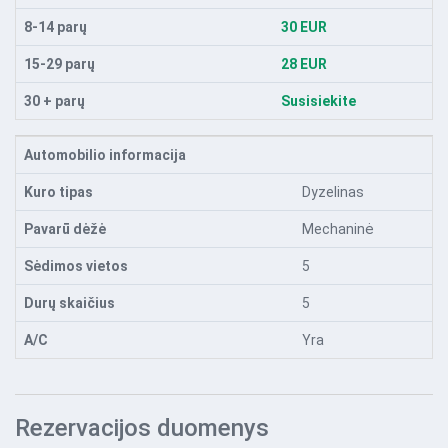
8-14 parų
30 EUR
15-29 parų
28 EUR
30 + parų
Susisiekite
Automobilio informacija
Kuro tipas
Dyzelinas
Pavarū dėžė
Mechaninė
Sėdimos vietos
5
Durų skaičius
5
A/C
Yra
Rezervacijos duomenys