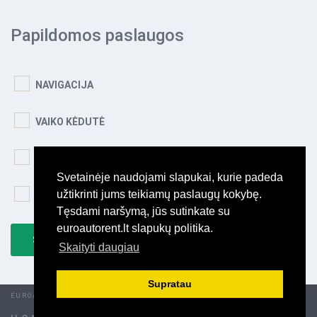
Papildomos paslaugos
NAVIGACIJA
VAIKO KĖDUTĖ
EXTRA DRAUDIMAS
Svetainėje naudojami slapukai, kurie padeda
užtikrinti jums teikiamų paslaugų kokybę.
PILNO BAKO PASLAUGA
Tęsdami naršymą, jūs sutinkate su
euroautorent.lt slapukų politika.
SKAIČIUOTI KAINĄ
Skaityti daugiau
Supratau
EUROAUTORENT © 2019